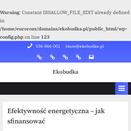
Warning
: Constant DISALLOW_FILE_EDIT already defined
in
/home/eurorozs/domains/ekobudka.pl/public_html/wp-
config.php
on line
123
Skip
536-866-001
biuro@ekobudka.pl
to
Yelp
Facebook
Twitter
Instagram
Email
content
Ekobudka
Efektywność energetyczna – jak
sfinansować